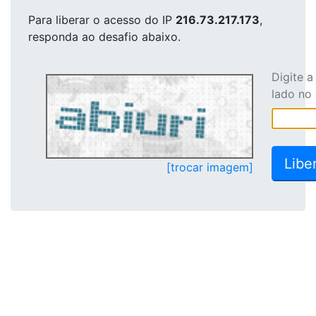
Para liberar o acesso
do IP
216.73.217.173
,
responda ao desafio abaixo.
Digite 
lado no
[trocar imagem]